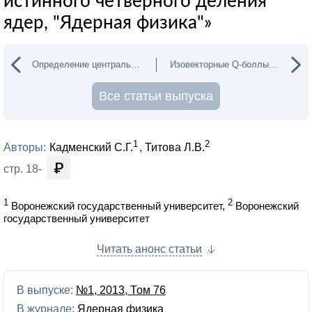
истинного четверного деления
ядер, "Ядерная физика"»
Определение центральности ядро-ядерных столкн
Изовекторные Q-боллы, "Ядерная физика"
Все статьи выпуска
1
2
Авторы:
Кадменский С.Г.
Титова Л.В.
стр. 18-
1
2
Воронежский государственный университет,
Воронежский
государственный университет
Читать анонс статьи
В выпуске:
№1, 2013, Том 76
В журнале:
Ядерная физика