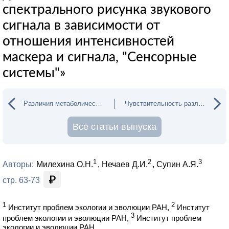
спектрального рисунка звукового
сигнала в зависимости от
отношения интенсивностей
маскера и сигнала, "Сенсорные
системы"»
Различия метаболической активности в глазоспе
Чувствительность различных участков головы ки
Все статьи выпуска
1
2
3
Авторы:
Милехина О.Н.
Нечаев Д.И.
Супин А.Я.
стр. 63-73
1
2
Институт проблем экологии и эволюции РАН,
Институт
3
проблем экологии и эволюции РАН,
Институт проблем
экологии и эволюции РАН