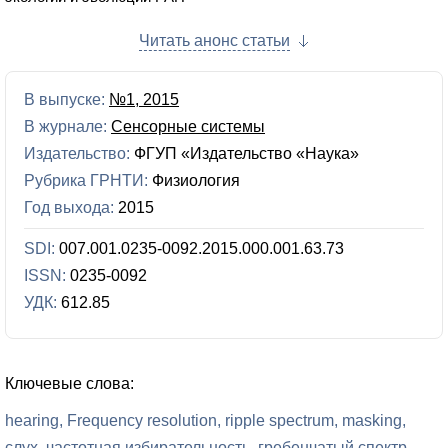
Читать анонс статьи
В выпуске:
№1, 2015
В журнале:
Сенсорные системы
Издательство:
ФГУП «Издательство «Наука»
Рубрика ГРНТИ:
Физиология
Год выхода:
2015
SDI:
007.001.0235-0092.2015.000.001.63.73
ISSN:
0235-0092
УДК:
612.85
Ключевые слова:
hearing
Frequency resolution
ripple spectrum
masking
слух
частотная избирательность
гребенчатый спектр