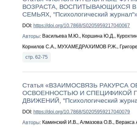
ВОЗРАСТА, ВОСПИТЫВАЮЩИХСЯ В
СЕМЬЯХ, "Психологический журнал"
DOI:
https://doi.org/10.7868/S0205959217040067
Васильева М.Ю., Коршина Ю.Д., Курохтин
Авторы:
Корнилов С.А., МУХАМЕДРАХИМОВ Р.Ж., Григорен
стр. 62-75
Статья «ВЗАИМОСВЯЗЬ РАКУРСА О
ОСВОЕННОСТЬЮ И СПЕЦИФИКОЙ 
ДВИЖЕНИЙ, "Психологический журна
DOI:
https://doi.org/10.7868/S0205959217040079
Каминский И.В., Алмазова О.В., Веракса А
Авторы: