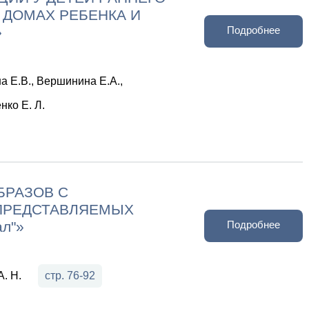
 ДОМАХ РЕБЕНКА И
»
Подробнее
а Е.В., Вершинина Е.А.,
ко Е. Л.
БРАЗОВ С
ПРЕДСТАВЛЯЕМЫХ
л"»
Подробнее
. Н.
стр. 76-92