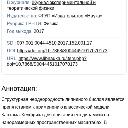
В журнале:
Журнал экспериментальной и
теоретической физики
Издательство:
ФГУП «Издательство «Наука»
Рубрика ГРНТИ:
Физика
Год выхода:
2017
SDI:
007.001.0044-4510.2017.152.001.17
DOI:
https://doi.org/10.7868/S0044451017070173
URL:
https://www.libnauka.ru/item.php?
doi=10.7868/S0044451017070173
Аннотация:
Структурная неоднородность липидного бислоя является
препятствием к применению классической модели
Канхама-Хелфриха для описания его динамики на
наноразмерных пространственных масштабах. В